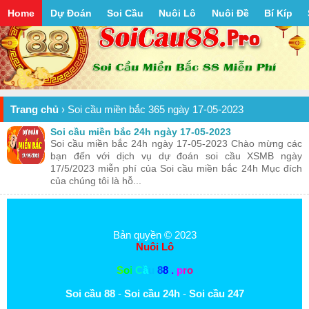
Home
Dự Đoán
Soi Cầu
Nuôi Lô
Nuôi Đề
Bí Kíp
Trang chủ
›
Soi cầu miền bắc 365 ngày 17-05-2023
Soi cầu miền bắc 24h ngày 17-05-2023
Soi cầu miền bắc 24h ngày 17-05-2023 Chào mừng các
bạn đến với dịch vụ dự đoán soi cầu XSMB ngày
17/5/2023 miễn phí của Soi cầu miền bắc 24h Mục đích
của chúng tôi là hỗ...
Bản quyền © 2023
Nuôi Lô
S
o
i
C
ầ
u
8
8
.
p
r
o
Soi cầu 88
-
Soi cầu 24h
-
Soi cầu 247