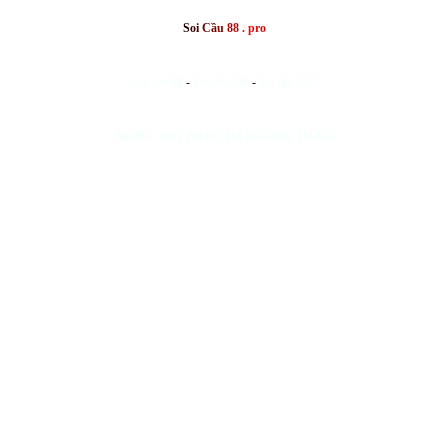
S
o
i
C
ầ
u
8
8
.
p
r
o
Soi cầu 88
-
Soi cầu 24h
-
Soi cầu 247
Địa chỉ : Tăng Bạt Hổ, Hai Bà Trưng, Hà Nội