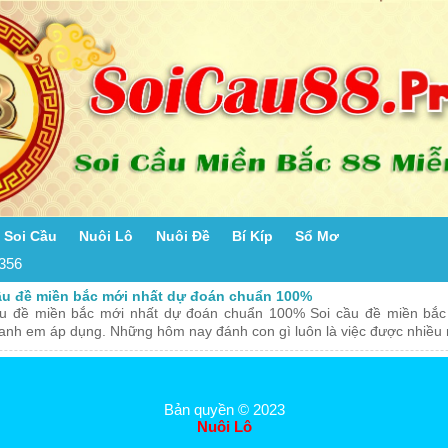
Soi Cầu
Nuôi Lô
Nuôi Đề
Bí Kíp
Sổ Mơ
 356
ầu đề miền bắc mới nhất dự đoán chuẩn 100%
ầu đề miền bắc mới nhất dự đoán chuẩn 100% Soi cầu đề miền bắc
anh em áp dụng. Những hôm nay đánh con gì luôn là việc được nhiều ng
Bản quyền © 2023
Nuôi Lô