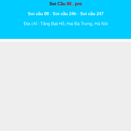
S
o
i
C
ầ
u
8
8
.
p
r
o
Soi cầu 88
-
Soi cầu 24h
-
Soi cầu 247
Địa chỉ : Tăng Bạt Hổ, Hai Bà Trưng, Hà Nội