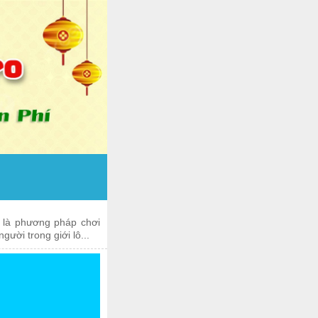
 là phương pháp chơi
ười trong giới lô...