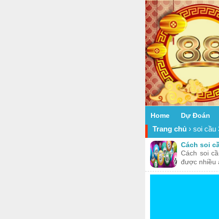
Home
Dự Đoán
Trang chủ
›
soi cầu
Cách soi c
Cách soi c
được nhiều 