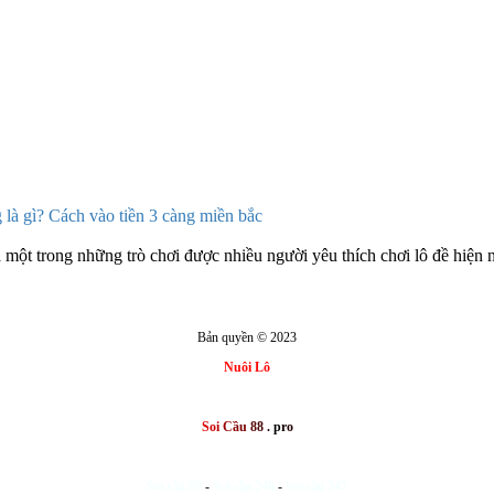
 là gì? Cách vào tiền 3 càng miền bắc
à một trong những trò chơi được nhiều người yêu thích chơi lô đề hiện n
Bản quyền © 2023
Nuôi Lô
S
o
i
C
ầ
u
8
8
.
p
r
o
Soi cầu 88
-
Soi cầu 24h
-
Soi cầu 247