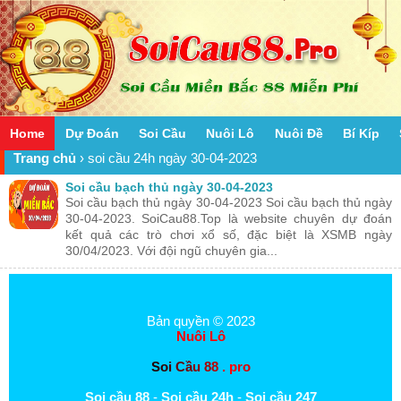
Home
Dự Đoán
Soi Cầu
Nuôi Lô
Nuôi Đề
Bí Kíp
Trang chủ
›
soi cầu 24h ngày 30-04-2023
Soi cầu bạch thủ ngày 30-04-2023
Soi cầu bạch thủ ngày 30-04-2023 Soi cầu bạch thủ ngày
30-04-2023. SoiCau88.Top là website chuyên dự đoán
kết quả các trò chơi xổ số, đặc biệt là XSMB ngày
30/04/2023. Với đội ngũ chuyên gia...
Bản quyền © 2023
Nuôi Lô
S
o
i
C
ầ
u
8
8
.
p
r
o
Soi cầu 88
-
Soi cầu 24h
-
Soi cầu 247