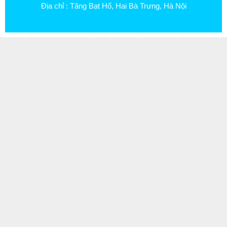
Địa chỉ : Tăng Bạt Hổ, Hai Bà Trưng, Hà Nội