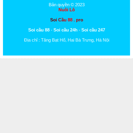
Bản quyền © 2023
Nuôi Lô
S
o
i
C
ầ
u
8
8
.
p
r
o
Soi cầu 88
-
Soi cầu 24h
-
Soi cầu 247
Địa chỉ : Tăng Bạt Hổ, Hai Bà Trưng, Hà Nội