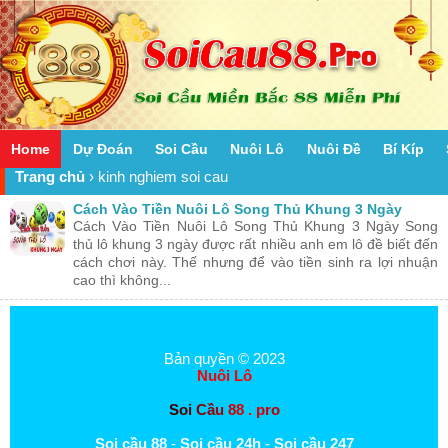
Home
Dự Đoán
Soi Cầu
Nuôi Lô
Nuôi Đề
Bí Kíp
Trang chủ
›
kinh nghiem soi cau
Cách Vào Tiền Nuôi Lô Song Thủ Khung 3 Ngày
Cách Vào Tiền Nuôi Lô Song Thủ Khung 3 Ngày Song
thủ lô khung 3 ngày được rất nhiều anh em lô đề biết đến
cách chơi này. Thế nhưng để vào tiền sinh ra lợi nhuận
cao thì không...
Bản quyền © 2023
Nuôi Lô
S
o
i
C
ầ
u
8
8
.
p
r
o
Soi cầu 88
-
Soi cầu 24h
-
Soi cầu 247