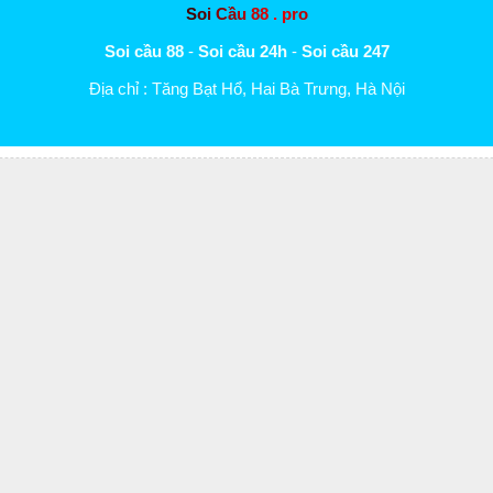
S
o
i
C
ầ
u
8
8
.
p
r
o
Soi cầu 88
-
Soi cầu 24h
-
Soi cầu 247
Địa chỉ : Tăng Bạt Hổ, Hai Bà Trưng, Hà Nội