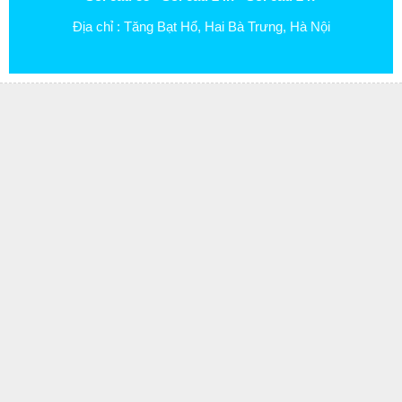
Địa chỉ : Tăng Bạt Hổ, Hai Bà Trưng, Hà Nội