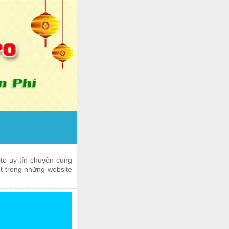
e uy tín chuyên cung
t trong những website