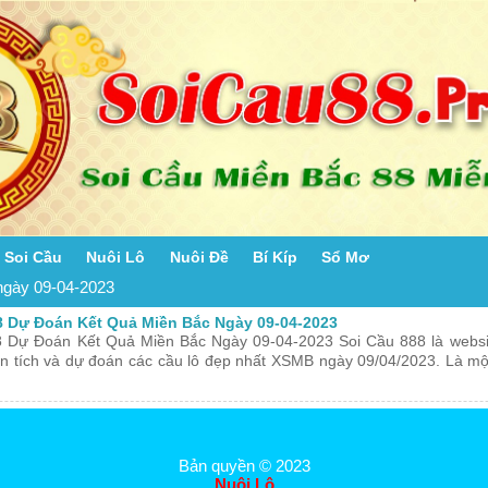
Soi Cầu
Nuôi Lô
Nuôi Đề
Bí Kíp
Sổ Mơ
ngày 09-04-2023
8 Dự Đoán Kết Quả Miền Bắc Ngày 09-04-2023
8 Dự Đoán Kết Quả Miền Bắc Ngày 09-04-2023 Soi Cầu 888 là websit
n tích và dự đoán các cầu lô đẹp nhất XSMB ngày 09/04/2023. Là mộ
Bản quyền © 2023
Nuôi Lô