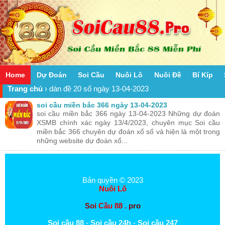
Home
Dự Đoán
Soi Cầu
Nuôi Lô
Nuôi Đề
Bí Kíp
Trang chủ
›
dàn đề 20 số ngày 13-04-2023
soi cầu miền bắc 366 ngày 13-04-2023
soi cầu miền bắc 366 ngày 13-04-2023 Những dự đoán
XSMB chính xác ngày 13/4/2023, chuyên mục Soi cầu
miền bắc 366 chuyên dự đoán xổ số và hiện là một trong
những website dự đoán xổ...
Bản quyền © 2023
Nuôi Lô
S
o
i
C
ầ
u
8
8
.
p
r
o
Soi cầu 88
-
Soi cầu 24h
-
Soi cầu 247