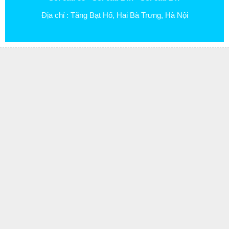
Địa chỉ : Tăng Bạt Hổ, Hai Bà Trưng, Hà Nội