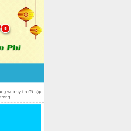
ang web uy tín đã cập
trong...