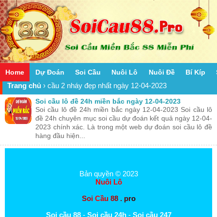
Home
Dự Đoán
Soi Cầu
Nuôi Lô
Nuôi Đề
Bí Kíp
Trang chủ
›
cầu 2 nháy đẹp nhất ngày 12-04-2023
Soi cầu lô đề 24h miền bắc ngày 12-04-2023
Soi cầu lô đề 24h miền bắc ngày 12-04-2023 Soi cầu lô
đề 24h chuyên mục soi cầu dự đoán kết quả ngày 12-04-
2023 chính xác. Là trong một web dự đoán soi cầu lô đề
hàng đầu hiện...
Bản quyền © 2023
Nuôi Lô
S
o
i
C
ầ
u
8
8
.
p
r
o
Soi cầu 88
-
Soi cầu 24h
-
Soi cầu 247