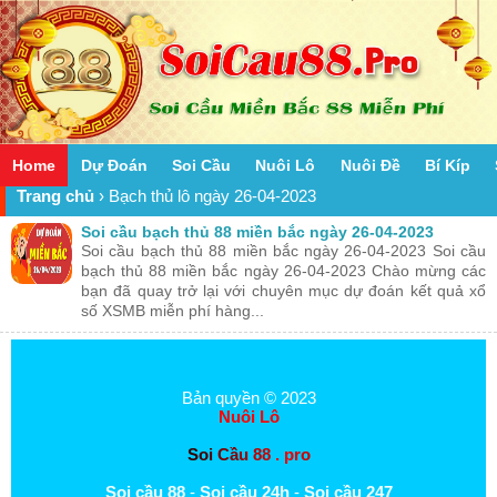
Home
Dự Đoán
Soi Cầu
Nuôi Lô
Nuôi Đề
Bí Kíp
Trang chủ
›
Bạch thủ lô ngày 26-04-2023
Soi cầu bạch thủ 88 miền bắc ngày 26-04-2023
Soi cầu bạch thủ 88 miền bắc ngày 26-04-2023 Soi cầu
bạch thủ 88 miền bắc ngày 26-04-2023 Chào mừng các
bạn đã quay trở lại với chuyên mục dự đoán kết quả xổ
số XSMB miễn phí hàng...
Bản quyền © 2023
Nuôi Lô
S
o
i
C
ầ
u
8
8
.
p
r
o
Soi cầu 88
-
Soi cầu 24h
-
Soi cầu 247