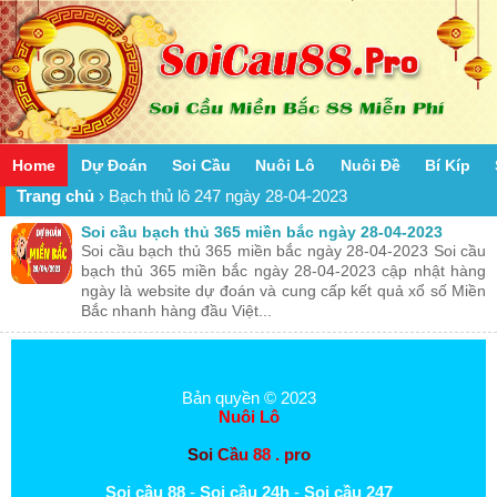
Home
Dự Đoán
Soi Cầu
Nuôi Lô
Nuôi Đề
Bí Kíp
Trang chủ
›
Bạch thủ lô 247 ngày 28-04-2023
Soi cầu bạch thủ 365 miền bắc ngày 28-04-2023
Soi cầu bạch thủ 365 miền bắc ngày 28-04-2023 Soi cầu
bạch thủ 365 miền bắc ngày 28-04-2023 cập nhật hàng
ngày là website dự đoán và cung cấp kết quả xổ số Miền
Bắc nhanh hàng đầu Việt...
Bản quyền © 2023
Nuôi Lô
S
o
i
C
ầ
u
8
8
.
p
r
o
Soi cầu 88
-
Soi cầu 24h
-
Soi cầu 247