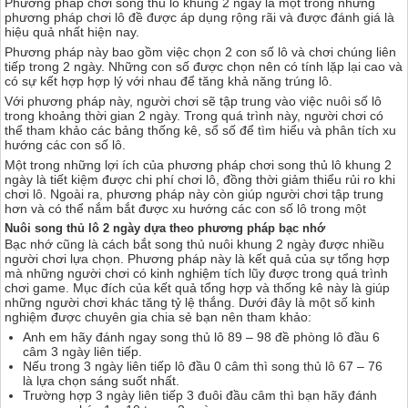
Phương pháp chơi song thủ lô khung 2 ngày là một trong những
phương pháp chơi lô đề được áp dụng rộng rãi và được đánh giá là
hiệu quả nhất hiện nay.
Phương pháp này bao gồm việc chọn 2 con số lô và chơi chúng liên
tiếp trong 2 ngày. Những con số được chọn nên có tính lặp lại cao và
có sự kết hợp hợp lý với nhau để tăng khả năng trúng lô.
Với phương pháp này, người chơi sẽ tập trung vào việc nuôi số lô
trong khoảng thời gian 2 ngày. Trong quá trình này, người chơi có
thể tham khảo các bảng thống kê, sổ số để tìm hiểu và phân tích xu
hướng các con số lô.
Một trong những lợi ích của phương pháp chơi song thủ lô khung 2
ngày là tiết kiệm được chi phí chơi lô, đồng thời giảm thiểu rủi ro khi
chơi lô. Ngoài ra, phương pháp này còn giúp người chơi tập trung
hơn và có thể nắm bắt được xu hướng các con số lô trong một
Nuôi song thủ lô 2 ngày dựa theo phương pháp bạc nhớ
Bạc nhớ cũng là cách bắt song thủ nuôi khung 2 ngày được nhiều
người chơi lựa chọn. Phương pháp này là kết quả của sự tổng hợp
mà những người chơi có kinh nghiệm tích lũy được trong quá trình
chơi game. Mục đích của kết quả tổng hợp và thống kê này là giúp
những người chơi khác tăng tỷ lệ thắng. Dưới đây là một số kinh
nghiệm được chuyên gia chia sẻ bạn nên tham khảo:
Anh em hãy đánh ngay song thủ lô 89 – 98 đề phòng lô đầu 6
câm 3 ngày liên tiếp.
Nếu trong 3 ngày liên tiếp lô đầu 0 câm thì song thủ lô 67 – 76
là lựa chọn sáng suốt nhất.
Trường hợp 3 ngày liên tiếp 3 đuôi đầu câm thì bạn hãy đánh