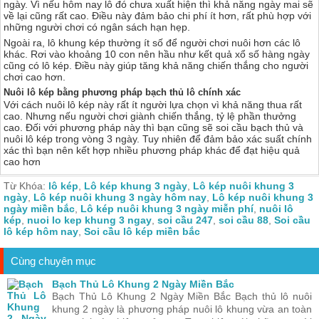
ngày. Vì nếu hôm nay lô đó chưa xuất hiện thì khả năng ngày mai sẽ
về lại cũng rất cao. Điều này đảm bảo chi phí ít hơn, rất phù hợp với
những người chơi có ngân sách hạn hẹp.
Ngoài ra, lô khung kép thường ít số để người chơi nuôi hơn các lô
khác. Rơi vào khoảng 10 con nên hầu như kết quả xổ số hàng ngày
cũng có lô kép. Điều này giúp tăng khả năng chiến thắng cho người
chơi cao hơn.
Nuôi lô kép bằng phương pháp bạch thủ lô chính xác
Với cách nuôi lô kép này rất ít người lựa chọn vì khả năng thua rất
cao. Nhưng nếu người chơi giành chiến thắng, tỷ lệ phần thưởng
cao. Đối với phương pháp này thì bạn cũng sẽ soi cầu bạch thủ và
nuôi lô kép trong vòng 3 ngày. Tuy nhiên để đảm bảo xác suất chính
xác thì bạn nên kết hợp nhiều phương pháp khác để đạt hiệu quả
cao hơn
Từ Khóa:
lô kép
,
Lô kép khung 3 ngày
,
Lô kép nuôi khung 3
ngày
,
Lô kép nuôi khung 3 ngày hôm nay
,
Lô kép nuôi khung 3
ngày miền bắc
,
Lô kép nuôi khung 3 ngày miễn phí
,
nuôi lô
kép
,
nuoi lo kep khung 3 ngay
,
soi cầu 247
,
soi cầu 88
,
Soi cầu
lô kép hôm nay
,
Soi cầu lô kép miền bắc
Cùng chuyên mục
Bạch Thủ Lô Khung 2 Ngày Miền Bắc
Bạch Thủ Lô Khung 2 Ngày Miền Bắc Bạch thủ lô nuôi
khung 2 ngày là phương pháp nuôi lô khung vừa an toàn