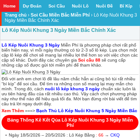
Home
Dự Đoán
Soi Cầu
Nuôi Lô
Nuôi Đề
Bí Kíp
Trang chủ
›
Soi Cầu Miền Bắc Miễn Phí
›
Lô Kép Nuôi Khung 3
Ngày Miền Bắc Chính Xác
Lô Kép Nuôi Khung 3 Ngày Miền Bắc Chính Xác
Lô Kép Nuôi Khung 3 Ngày
Miễn Phí là phương pháp chơi rất phổ
biến hiện nay, vì mỗi ngày thường có từ 2-3 số lô kép. Lựa chọn một
cặp lô kép để chơi sẽ mang lại nhiều lợi thế hơn so với việc chọn các
cặp số khác. Dưới đây các chuyên gia
Soi cầu 88
sẽ cung cấp
những cặp số được gửi tới miễn phí để tham khảo.
Đối với anh em chơi lô đề lâu năm chắc hẳn ai cũng bỏ túi rất nhiều
“bí kíp” để soi cầu. Để tìm ra những con số mang lại may mắn cho
mình. Trong đó, cách
nuôi lô kép khung 3 ngày
chuẩn xác luôn là
ưu tiên hàng đầu của rất nhiều cao thủ. Vậy cách chơi phương pháp
này như thế nào để hiệu quả tối đa. Mời bạn đừng rời bài viết để tìm
câu trả lời ngay dưới đây.
Xem Thêm
===>
Bạch Thủ Lô Kép Nuôi Khung 5 Ngày Miền Bắc
Bảng Thống Kê Kết Qủa Lô Kép Nuôi Khung 3 Ngày Miễn
Phí
⋆ Ngày 18/5/2026 – 20/5/2026 : Lô Kép Bằng
: 66
→
CKQ