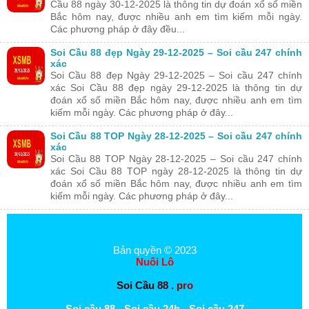
Cầu 88 ngày 30-12-2025 là thông tin dự đoán xổ số miền
Bắc hôm nay, được nhiều anh em tìm kiếm mỗi ngày.
Các phương pháp ở đây đều...
Soi Cầu 88 đẹp Ngày 29-12-2025 – Soi cầu 247 chính
xác
Soi Cầu 88 đẹp Ngày 29-12-2025 – Soi cầu 247 chính
xác Soi Cầu 88 đẹp ngày 29-12-2025 là thông tin dự
đoán xổ số miền Bắc hôm nay, được nhiều anh em tìm
kiếm mỗi ngày. Các phương pháp ở đây...
Soi Cầu 88 TOP Ngày 28-12-2025 – Soi cầu 247 chính
xác
Soi Cầu 88 TOP Ngày 28-12-2025 – Soi cầu 247 chính
xác Soi Cầu 88 TOP ngày 28-12-2025 là thông tin dự
đoán xổ số miền Bắc hôm nay, được nhiều anh em tìm
kiếm mỗi ngày. Các phương pháp ở đây...
Bản quyền © 2023
Nuôi Lô
S
o
i
C
ầ
u
8
8
.
p
r
o
Soi cầu 88
-
Soi cầu 24h
-
Soi cầu 247