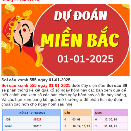
Soi cầu xsmb 555 ngày 01-01-2025
Soi cầu xsmb 555
ngày 01-01-2025
dưới đây diện đàn
Soi cầu 88
sẻ phần thống kê kết quả xổ số ngày hôm nay các bạn xem qua để
biết chính xác xem số các bạn chơi ngày hôm nay có ăn hay không,
Và các bạn xem bảng kết quả mở thưởng ở để phân tích dự đoán
chuẩn xác hơn cho ngày hôm sau nhé