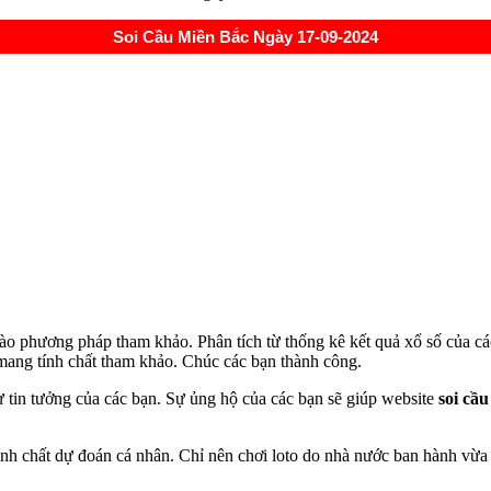
Soi Cầu Miền Bắc Ngày 17-09-2024
o phương pháp tham khảo. Phân tích từ thống kê kết quả xổ số của c
 mang tính chất tham khảo. Chúc các bạn thành công.
tin tưởng của các bạn. Sự ủng hộ của các bạn sẽ giúp website
soi cầu
ính chất dự đoán cá nhân. Chỉ nên chơi loto do nhà nước ban hành vừa 