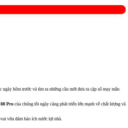
ác ngày hôm trước và tìm ra những cầu mới đưa ra cặp số may mắn
 88 Pro
của chúng tôi ngày càng phát triển lớn mạnh về chất lượng và
vui vừa đảm bảo ích nước lợi nhà.