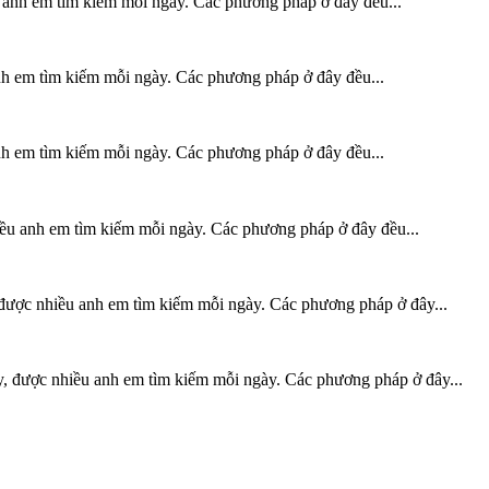
 anh em tìm kiếm mỗi ngày. Các phương pháp ở đây đều...
nh em tìm kiếm mỗi ngày. Các phương pháp ở đây đều...
nh em tìm kiếm mỗi ngày. Các phương pháp ở đây đều...
ều anh em tìm kiếm mỗi ngày. Các phương pháp ở đây đều...
được nhiều anh em tìm kiếm mỗi ngày. Các phương pháp ở đây...
, được nhiều anh em tìm kiếm mỗi ngày. Các phương pháp ở đây...