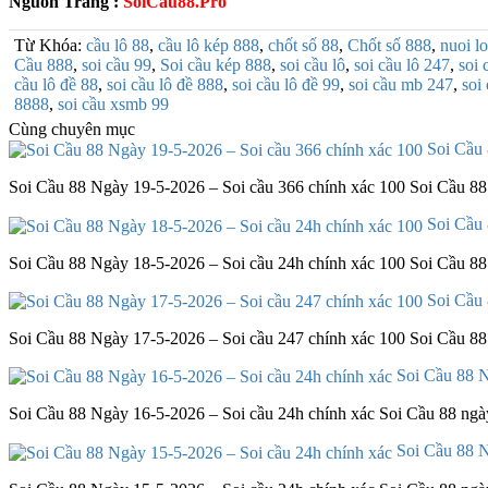
Nguồn Trang :
SoiCau88.Pro
Từ Khóa:
cầu lô 88
,
cầu lô kép 888
,
chốt số 88
,
Chốt số 888
,
nuoi l
Cầu 888
,
soi cầu 99
,
Soi cầu kép 888
,
soi cầu lô
,
soi cầu lô 247
,
soi 
cầu lô đề 88
,
soi cầu lô đề 888
,
soi cầu lô đề 99
,
soi cầu mb 247
,
soi
8888
,
soi cầu xsmb 99
Cùng chuyên mục
Soi Cầu 
Soi Cầu 88 Ngày 19-5-2026 – Soi cầu 366 chính xác 100 Soi Cầu 88 
Soi Cầu 
Soi Cầu 88 Ngày 18-5-2026 – Soi cầu 24h chính xác 100 Soi Cầu 88 
Soi Cầu 
Soi Cầu 88 Ngày 17-5-2026 – Soi cầu 247 chính xác 100 Soi Cầu 88 
Soi Cầu 88 N
Soi Cầu 88 Ngày 16-5-2026 – Soi cầu 24h chính xác Soi Cầu 88 ngày
Soi Cầu 88 N