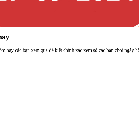
nay
hôm nay các bạn xem qua để biết chính xác xem số các bạn chơi ngày