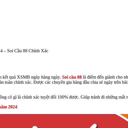
4 – Soi Cầu 88 Chính Xác
án kết quả XSMB ngày hàng ngày.
Soi cầu 88
là điểm đến giành cho n
àn toàn chính xác. Được các chuyên gia hàng đầu chia sẻ ngày trên b
ông có gì là chính xác tuyệt đối 100% được. Giúp tránh đi những mất 
 năm 2024