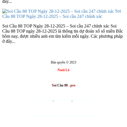
đây...
Soi
Cầu 88 TOP Ngày 28-12-2025 – Soi cầu 247 chính xác
Soi Cầu 88 TOP Ngày 28-12-2025 – Soi cầu 247 chính xác Soi
Cầu 88 TOP ngày 28-12-2025 là thông tin dự đoán xổ số miền Bắc
hôm nay, được nhiều anh em tìm kiếm mỗi ngày. Các phương pháp
ở đây...
Bản quyền © 2023
Nuôi Lô
S
o
i
C
ầ
u
8
8
.
p
r
o
Soi cầu 88
-
Soi cầu 24h
-
Soi cầu 247
Địa chỉ : Tăng Bạt Hổ, Hai Bà Trưng, Hà Nội