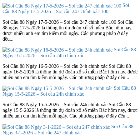
Soi
Cầu 88 Ngày 17-5-2026 – Soi cầu 247 chính xác 100
Soi Cầu 88 Ngày 17-5-2026 – Soi cầu 247 chính xác 100 Soi Cầu
88 ngày 17-5-2026 là thông tin dự đoán xổ số miền Bắc hôm nay,
được nhiều anh em tìm kiếm mỗi ngày. Các phương pháp ở đây
đều...
Soi Cầu 88
Ngày 16-5-2026 – Soi cầu 24h chính xác
Soi Cầu 88 Ngày 16-5-2026 – Soi cầu 24h chính xác Soi Cầu 88
ngày 16-5-2026 là thông tin dự đoán xổ số miền Bắc hôm nay, được
nhiều anh em tìm kiếm mỗi ngày. Các phương pháp ở đây đều...
Soi Cầu 88
Ngày 15-5-2026 – Soi cầu 24h chính xác
Soi Cầu 88 Ngày 15-5-2026 – Soi cầu 24h chính xác Soi Cầu 88
ngày 15-5-2026 là thông tin dự đoán xổ số miền Bắc hôm nay, được
nhiều anh em tìm kiếm mỗi ngày. Các phương pháp ở đây đều...
Soi Cầu 88
Ngày 3-1-2026 – Soi cầu 247 chính xác