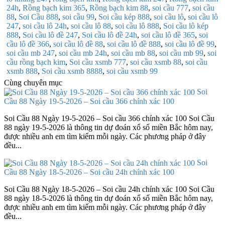
24h
,
Rồng bạch kim 365
,
Rồng bạch kim 88
,
soi cầu 777
,
soi cầu
88
,
Soi Cầu 888
,
soi cầu 99
,
Soi cầu kép 888
,
soi cầu lô
,
soi cầu lô
247
,
soi cầu lô 24h
,
soi cầu lô 88
,
soi cầu lô 888
,
Soi cầu lô kép
888
,
Soi cầu lô đề 247
,
Soi cầu lô đề 24h
,
soi cầu lô đề 365
,
soi
cầu lô đề 366
,
soi cầu lô đề 88
,
soi cầu lô đề 888
,
soi cầu lô đề 99
,
soi cầu mb 247
,
soi cầu mb 24h
,
soi cầu mb 88
,
soi cầu mb 99
,
soi
cầu rồng bạch kim
,
Soi cầu xsmb 777
,
soi cầu xsmb 88
,
soi cầu
xsmb 888
,
Soi cầu xsmb 8888
,
soi cầu xsmb 99
Cùng chuyên mục
Soi
Cầu 88 Ngày 19-5-2026 – Soi cầu 366 chính xác 100
Soi Cầu 88 Ngày 19-5-2026 – Soi cầu 366 chính xác 100 Soi Cầu
88 ngày 19-5-2026 là thông tin dự đoán xổ số miền Bắc hôm nay,
được nhiều anh em tìm kiếm mỗi ngày. Các phương pháp ở đây
đều...
Soi
Cầu 88 Ngày 18-5-2026 – Soi cầu 24h chính xác 100
Soi Cầu 88 Ngày 18-5-2026 – Soi cầu 24h chính xác 100 Soi Cầu
88 ngày 18-5-2026 là thông tin dự đoán xổ số miền Bắc hôm nay,
được nhiều anh em tìm kiếm mỗi ngày. Các phương pháp ở đây
đều...