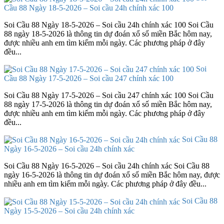
Cầu 88 Ngày 18-5-2026 – Soi cầu 24h chính xác 100
Soi Cầu 88 Ngày 18-5-2026 – Soi cầu 24h chính xác 100 Soi Cầu
88 ngày 18-5-2026 là thông tin dự đoán xổ số miền Bắc hôm nay,
được nhiều anh em tìm kiếm mỗi ngày. Các phương pháp ở đây
đều...
Soi
Cầu 88 Ngày 17-5-2026 – Soi cầu 247 chính xác 100
Soi Cầu 88 Ngày 17-5-2026 – Soi cầu 247 chính xác 100 Soi Cầu
88 ngày 17-5-2026 là thông tin dự đoán xổ số miền Bắc hôm nay,
được nhiều anh em tìm kiếm mỗi ngày. Các phương pháp ở đây
đều...
Soi Cầu 88
Ngày 16-5-2026 – Soi cầu 24h chính xác
Soi Cầu 88 Ngày 16-5-2026 – Soi cầu 24h chính xác Soi Cầu 88
ngày 16-5-2026 là thông tin dự đoán xổ số miền Bắc hôm nay, được
nhiều anh em tìm kiếm mỗi ngày. Các phương pháp ở đây đều...
Soi Cầu 88
Ngày 15-5-2026 – Soi cầu 24h chính xác