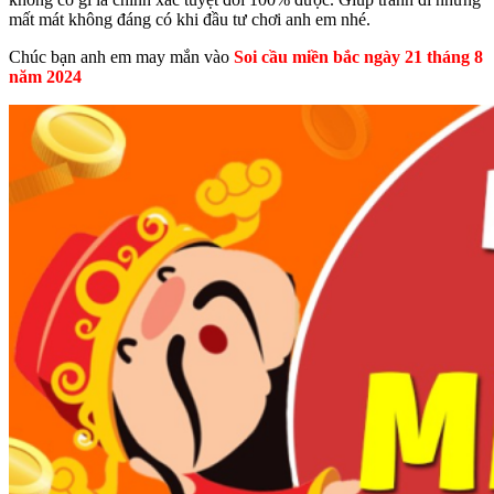
mất mát không đáng có khi đầu tư chơi anh em nhé.
Chúc bạn anh em may mắn vào
Soi cầu miền bắc ngày 21 tháng 8
năm 2024