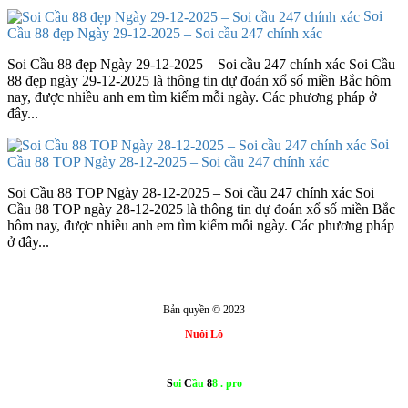
Soi
Cầu 88 đẹp Ngày 29-12-2025 – Soi cầu 247 chính xác
Soi Cầu 88 đẹp Ngày 29-12-2025 – Soi cầu 247 chính xác Soi Cầu
88 đẹp ngày 29-12-2025 là thông tin dự đoán xổ số miền Bắc hôm
nay, được nhiều anh em tìm kiếm mỗi ngày. Các phương pháp ở
đây...
Soi
Cầu 88 TOP Ngày 28-12-2025 – Soi cầu 247 chính xác
Soi Cầu 88 TOP Ngày 28-12-2025 – Soi cầu 247 chính xác Soi
Cầu 88 TOP ngày 28-12-2025 là thông tin dự đoán xổ số miền Bắc
hôm nay, được nhiều anh em tìm kiếm mỗi ngày. Các phương pháp
ở đây...
Bản quyền © 2023
Nuôi Lô
S
o
i
C
ầ
u
8
8
.
p
r
o