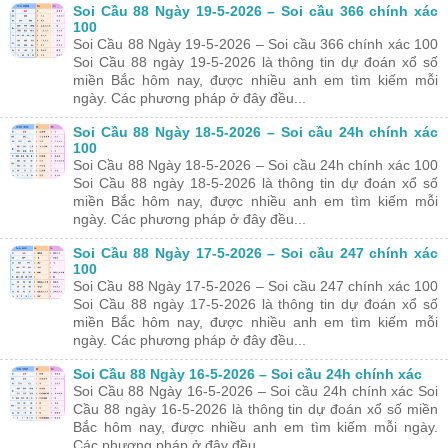
Soi Cầu 88 Ngày 19-5-2026 – Soi cầu 366 chính xác
100
Soi Cầu 88 Ngày 19-5-2026 – Soi cầu 366 chính xác 100
Soi Cầu 88 ngày 19-5-2026 là thông tin dự đoán xổ số
miền Bắc hôm nay, được nhiều anh em tìm kiếm mỗi
ngày. Các phương pháp ở đây đều...
Soi Cầu 88 Ngày 18-5-2026 – Soi cầu 24h chính xác
100
Soi Cầu 88 Ngày 18-5-2026 – Soi cầu 24h chính xác 100
Soi Cầu 88 ngày 18-5-2026 là thông tin dự đoán xổ số
miền Bắc hôm nay, được nhiều anh em tìm kiếm mỗi
ngày. Các phương pháp ở đây đều...
Soi Cầu 88 Ngày 17-5-2026 – Soi cầu 247 chính xác
100
Soi Cầu 88 Ngày 17-5-2026 – Soi cầu 247 chính xác 100
Soi Cầu 88 ngày 17-5-2026 là thông tin dự đoán xổ số
miền Bắc hôm nay, được nhiều anh em tìm kiếm mỗi
ngày. Các phương pháp ở đây đều...
Soi Cầu 88 Ngày 16-5-2026 – Soi cầu 24h chính xác
Soi Cầu 88 Ngày 16-5-2026 – Soi cầu 24h chính xác Soi
Cầu 88 ngày 16-5-2026 là thông tin dự đoán xổ số miền
Bắc hôm nay, được nhiều anh em tìm kiếm mỗi ngày.
Các phương pháp ở đây đều...