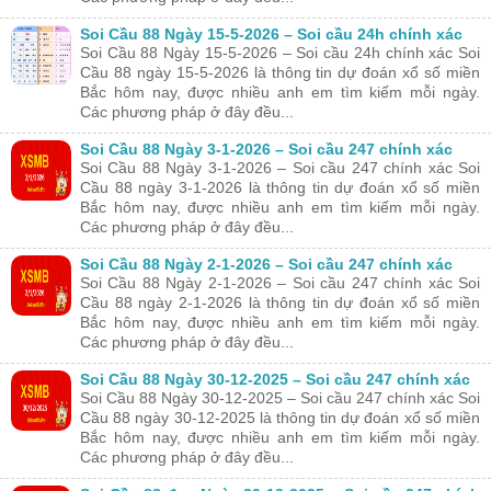
Soi Cầu 88 Ngày 15-5-2026 – Soi cầu 24h chính xác
Soi Cầu 88 Ngày 15-5-2026 – Soi cầu 24h chính xác Soi
Cầu 88 ngày 15-5-2026 là thông tin dự đoán xổ số miền
Bắc hôm nay, được nhiều anh em tìm kiếm mỗi ngày.
Các phương pháp ở đây đều...
Soi Cầu 88 Ngày 3-1-2026 – Soi cầu 247 chính xác
Soi Cầu 88 Ngày 3-1-2026 – Soi cầu 247 chính xác Soi
Cầu 88 ngày 3-1-2026 là thông tin dự đoán xổ số miền
Bắc hôm nay, được nhiều anh em tìm kiếm mỗi ngày.
Các phương pháp ở đây đều...
Soi Cầu 88 Ngày 2-1-2026 – Soi cầu 247 chính xác
Soi Cầu 88 Ngày 2-1-2026 – Soi cầu 247 chính xác Soi
Cầu 88 ngày 2-1-2026 là thông tin dự đoán xổ số miền
Bắc hôm nay, được nhiều anh em tìm kiếm mỗi ngày.
Các phương pháp ở đây đều...
Soi Cầu 88 Ngày 30-12-2025 – Soi cầu 247 chính xác
Soi Cầu 88 Ngày 30-12-2025 – Soi cầu 247 chính xác Soi
Cầu 88 ngày 30-12-2025 là thông tin dự đoán xổ số miền
Bắc hôm nay, được nhiều anh em tìm kiếm mỗi ngày.
Các phương pháp ở đây đều...