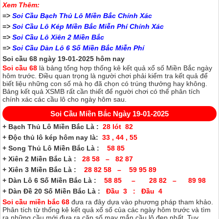
Xem Thêm:
=>
Soi Cầu Bạch Thủ Lô Miền Bắc Chính Xác
=
>
Soi Cầu Lô Kép Miền Bắc Miễn Phí Chính Xác
=>
Soi Cầu Lô Xiên 2 Miền Bắc
=>
Soi Cầu Dàn Lô 6 Số Miền Bắc Miễn Phí
Soi cầu 68 ngày 19-01-2025 hôm nay
Soi cầu 68
là bảng tổng hợp thống kê kết quả xổ số Miền Bắc ngày
hôm trước. Điều quan trọng là người chơi phải kiểm tra kết quả để
biết liệu những con số mà họ đã chọn có trúng thưởng hay không.
Bảng kết quả XSMB rất cần thiết để người chơi có thể phân tích
chính xác các cầu lô cho ngày hôm sau.
Soi Cầu Miền Bắc Ngày 19-01-2025
+
Bạch Thủ Lô Miền Bắc Là :
28
lót 82
+ Độc thủ lô kép hôm nay là:
33 , 44 , 55
+
Song Thủ Lô Miền Bắc Là :
58 85
+
Xiên 2 Miền Bắc Là :
28 58 – 82 87
+
Xiên 3 Miền Bắc Là :
28 82 58
– 59 95 89
+
Dàn Lô 6 Số Miền Bắc Là :
58 85 –
28 82
– 89 98
+
Dàn Đề 20 Số Miền Bắc Là :
Đầu 3
: Đầu 4
Soi cầu miền bắc 68
đưa ra đây dựa vào phương pháp tham khảo.
Phân tích từ thống kê kết quả xổ số của các ngày hôm trước và tìm
ra những cầu mới đưa ra cặp số may mắn cầu lô đẹp nhất. Tuy