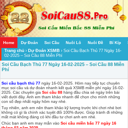
Home
Dự Đoán
Soi Cầu
Nuôi Lô
Nuôi Đề
Bí Kíp
Trang chủ
›
Dự Đoán XSMB
›
Soi Cầu Bạch Thủ 77 Ngày 16-
02-2025 – Soi Cầu 88 Miễn Phí
Soi Cầu Bạch Thủ 77 Ngày 16-02-2025 – Soi Cầu 88 Miễn
Phí
Soi cầu bạch thủ 77
ngày 16-02-2025. Hôm nay tiếp tục chuyên
mục soi cầu và dự đoán nhanh kết quả XSMB miễn phí ngày 16-02-
2025. Các chuyên gia
Soi cầu 88
hàng đầu chia sẻ ngày trên bài
viết dưới đây. Anh em tham khảo nhanh để chọn cho mình những
con số đẹp nhất ngày hôm nay nhé.
Tuy nhiên, anh em nên tham khảo kỹ lượng trước khi chơi nhé bơi
không có gì là chính xác tuyệt đối 100% được. Giúp tránh đi những
mất mát không đáng có khi đầu tư chơi anh em nhé.
Chúc bạn anh em may mắn vào
Soi cầu miền bắc 77 ngày 16
tháng 02 năm 2025