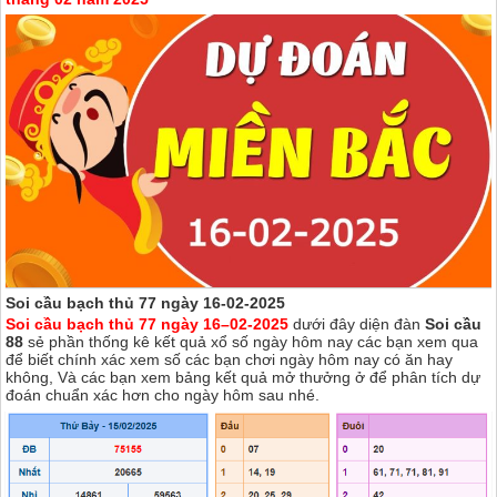
Soi cầu bạch thủ 77 ngày 16-02-2025
Soi cầu bạch thủ 77
ngày 16
–
02-2025
dưới đây diện đàn
Soi cầu
88
sẻ phần thống kê kết quả xổ số ngày hôm nay các bạn xem qua
để biết chính xác xem số các bạn chơi ngày hôm nay có ăn hay
không, Và các bạn xem bảng kết quả mở thưởng ở để phân tích dự
đoán chuẩn xác hơn cho ngày hôm sau nhé.