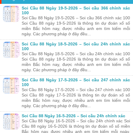
Soi Cầu 88 Ngày 19-5-2026 – Soi cầu 366 chính xác
100
Soi Cầu 88 Ngày 19-5-2026 – Soi cầu 366 chính xác 100
Soi Cầu 88 ngày 19-5-2026 là thông tin dự đoán xổ số
miền Bắc hôm nay, được nhiều anh em tìm kiếm mỗi
ngày. Các phương pháp ở đây đều...
Soi Cầu 88 Ngày 18-5-2026 – Soi cầu 24h chính xác
100
Soi Cầu 88 Ngày 18-5-2026 – Soi cầu 24h chính xác 100
Soi Cầu 88 ngày 18-5-2026 là thông tin dự đoán xổ số
miền Bắc hôm nay, được nhiều anh em tìm kiếm mỗi
ngày. Các phương pháp ở đây đều...
Soi Cầu 88 Ngày 17-5-2026 – Soi cầu 247 chính xác
100
Soi Cầu 88 Ngày 17-5-2026 – Soi cầu 247 chính xác 100
Soi Cầu 88 ngày 17-5-2026 là thông tin dự đoán xổ số
miền Bắc hôm nay, được nhiều anh em tìm kiếm mỗi
ngày. Các phương pháp ở đây đều...
Soi Cầu 88 Ngày 16-5-2026 – Soi cầu 24h chính xác
Soi Cầu 88 Ngày 16-5-2026 – Soi cầu 24h chính xác Soi
Cầu 88 ngày 16-5-2026 là thông tin dự đoán xổ số miền
Bắc hôm nay, được nhiều anh em tìm kiếm mỗi ngày.