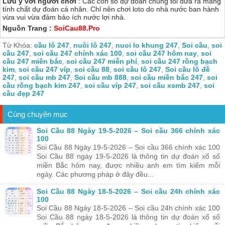
Lưu ý với người chơi
: Các con số dự đoán chúng tôi đưa ra mang
tính chất dự đoán cá nhân. Chỉ nên chơi loto do nhà nước ban hành
vừa vui vừa đảm bảo ích nước lợi nhà.
Nguồn Trang :
SoiCau88.Pro
Từ Khóa:
cầu lô 247
,
nuôi lô 247
,
nuoi lo khung 247
,
Soi cầu
,
soi
cầu 247
,
soi cầu 247 chính xác 100
,
soi cầu 247 hôm nay
,
soi
cầu 247 miền bắc
,
soi cầu 247 miễn phí
,
soi cầu 247 rồng bạch
kim
,
soi cầu 247 víp
,
soi cầu 88
,
soi cầu lô 247
,
Soi cầu lô đề
247
,
soi cầu mb 247
,
Soi cầu mb 888
,
soi cầu miền bắc 247
,
soi
cầu rồng bạch kim 247
,
soi cầu víp 247
,
soi cầu xsmb 247
,
soi
cầu đẹp 247
Cùng chuyên mục
Soi Cầu 88 Ngày 19-5-2026 – Soi cầu 366 chính xác
100
Soi Cầu 88 Ngày 19-5-2026 – Soi cầu 366 chính xác 100
Soi Cầu 88 ngày 19-5-2026 là thông tin dự đoán xổ số
miền Bắc hôm nay, được nhiều anh em tìm kiếm mỗi
ngày. Các phương pháp ở đây đều...
Soi Cầu 88 Ngày 18-5-2026 – Soi cầu 24h chính xác
100
Soi Cầu 88 Ngày 18-5-2026 – Soi cầu 24h chính xác 100
Soi Cầu 88 ngày 18-5-2026 là thông tin dự đoán xổ số