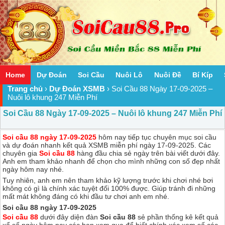
Home
Dự Đoán
Soi Cầu
Nuôi Lô
Nuôi Đề
Bí Kíp
Trang chủ
›
Dự Đoán XSMB
›
Soi Cầu 88 Ngày 17-09-2025 –
Nuôi lô khung 247 Miễn Phí
Soi Cầu 88 Ngày 17-09-2025 – Nuôi lô khung 247 Miễn Phí
Soi cầu 88 ngày 17
-09-2025
hôm nay tiếp tục chuyên mục soi cầu
và dự đoán nhanh kết quả XSMB miễn phí ngày 17-09-2025. Các
chuyên gia
Soi cầu 88
hàng đầu chia sẻ ngày trên bài viết dưới đây.
Anh em tham khảo nhanh để chọn cho mình những con số đẹp nhất
ngày hôm nay nhé.
Tuy nhiên, anh em nên tham khảo kỹ lượng trước khi chơi nhé bơi
không có gì là chính xác tuyệt đối 100% được. Giúp tránh đi những
mất mát không đáng có khi đầu tư chơi anh em nhé.
Soi cầu 88 ngày 17-09-2025
Soi cầu
8
8
dưới đây diện đàn
Soi cầu 88
sẻ phần thống kê kết quả
xổ số ngày hôm nay các bạn xem qua để biết chính xác xem số các