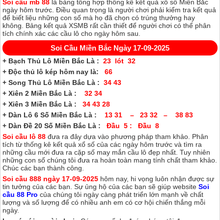
Soi cầu
m
b
8
8
là bảng tổng hợp thống kê kết quả xổ số Miền Bắc
ngày hôm trước. Điều quan trọng là người chơi phải kiểm tra kết quả
để biết liệu những con số mà họ đã chọn có trúng thưởng hay
không. Bảng kết quả XSMB rất cần thiết để người chơi có thể phân
tích chính xác các cầu lô cho ngày hôm sau.
Soi Cầu Miền Bắc Ngày 17-09-2025
+
Bạch Thủ Lô Miền Bắc Là :
23
lót 32
+ Độc thủ lô kép hôm nay là:
66
+
Song Thủ Lô Miền Bắc Là :
34 43
+
Xiên 2 Miền Bắc Là :
32 34
+
Xiên 3 Miền Bắc Là :
34 43 28
+
Dàn Lô 6 Số Miền Bắc Là :
13 31 – 23 32
– 38 83
+
Dàn Đề 20 Số Miền Bắc Là :
Đầu 5
: Đầu 8
Soi cầu lô 88
đưa ra đây dựa vào phương pháp tham khảo. Phân
tích từ thống kê kết quả xổ số của các ngày hôm trước và tìm ra
những cầu mới đưa ra cặp số may mắn cầu lô đẹp nhất. Tuy nhiên
những con số chúng tôi đưa ra hoàn toàn mang tính chất tham khảo.
Chúc các bạn thành công.
Soi cầu 888
ngày 17-09-2025
hôm nay, hi vọng luôn nhận được sự
tin tưởng của các bạn. Sự ủng hộ của các bạn sẽ giúp website
Soi
cầu 88 Pro
của chúng tôi ngày càng phát triển lớn mạnh về chất
lượng và số lượng để có nhiều anh em có cơ hội chiến thắng mỗi
ngày.