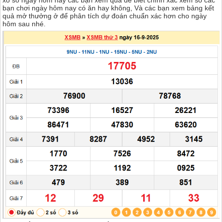
bạn chơi ngày hôm nay có ăn hay không, Và các bạn xem bảng kết
quả mở thưởng ở để phân tích dự đoán chuẩn xác hơn cho ngày
hôm sau nhé.