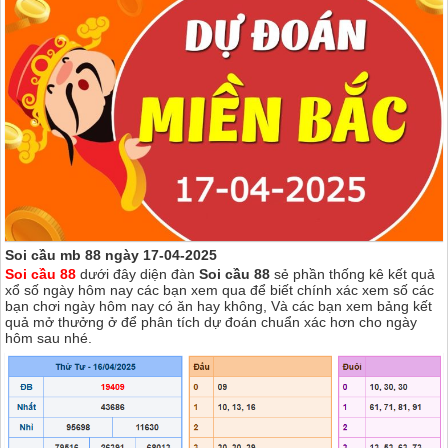
Soi cầu mb 88 ngày 17-04-2025
Soi cầu 88
dưới đây diện đàn
Soi cầu 88
sẻ phần thống kê kết quả
xổ số ngày hôm nay các bạn xem qua để biết chính xác xem số các
bạn chơi ngày hôm nay có ăn hay không, Và các bạn xem bảng kết
quả mở thưởng ở để phân tích dự đoán chuẩn xác hơn cho ngày
hôm sau nhé.