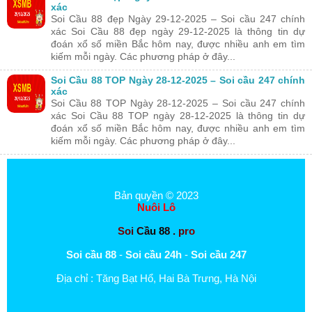
xác
Soi Cầu 88 đẹp Ngày 29-12-2025 – Soi cầu 247 chính
xác Soi Cầu 88 đẹp ngày 29-12-2025 là thông tin dự
đoán xổ số miền Bắc hôm nay, được nhiều anh em tìm
kiếm mỗi ngày. Các phương pháp ở đây...
Soi Cầu 88 TOP Ngày 28-12-2025 – Soi cầu 247 chính
xác
Soi Cầu 88 TOP Ngày 28-12-2025 – Soi cầu 247 chính
xác Soi Cầu 88 TOP ngày 28-12-2025 là thông tin dự
đoán xổ số miền Bắc hôm nay, được nhiều anh em tìm
kiếm mỗi ngày. Các phương pháp ở đây...
Bản quyền © 2023
Nuôi Lô
S
o
i
C
ầ
u
8
8
.
p
r
o
Soi cầu 88
-
Soi cầu 24h
-
Soi cầu 247
Địa chỉ : Tăng Bạt Hổ, Hai Bà Trưng, Hà Nội