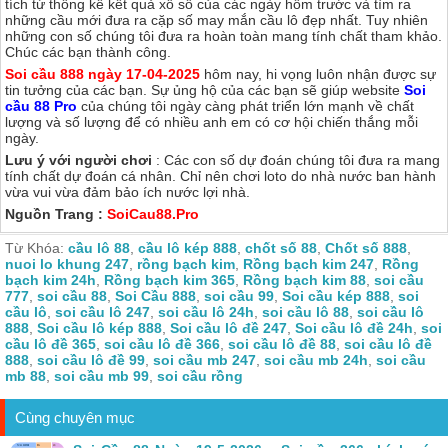
tích từ thống kê kết quả xổ số của các ngày hôm trước và tìm ra
những cầu mới đưa ra cặp số may mắn cầu lô đẹp nhất. Tuy nhiên
những con số chúng tôi đưa ra hoàn toàn mang tính chất tham khảo.
Chúc các bạn thành công.
Soi cầu 888
ngày 17-04-2025
hôm nay, hi vọng luôn nhận được sự
tin tưởng của các bạn. Sự ủng hộ của các bạn sẽ giúp website
Soi
cầu 88 Pro
của chúng tôi ngày càng phát triển lớn mạnh về chất
lượng và số lượng để có nhiều anh em có cơ hội chiến thắng mỗi
ngày.
Lưu ý với người chơi
: Các con số dự đoán chúng tôi đưa ra mang
tính chất dự đoán cá nhân. Chỉ nên chơi loto do nhà nước ban hành
vừa vui vừa đảm bảo ích nước lợi nhà.
Nguồn Trang :
SoiCau88.Pro
Từ Khóa:
cầu lô 88
,
cầu lô kép 888
,
chốt số 88
,
Chốt số 888
,
nuoi lo khung 247
,
rồng bạch kim
,
Rồng bạch kim 247
,
Rồng
bạch kim 24h
,
Rồng bạch kim 365
,
Rồng bạch kim 88
,
soi cầu
777
,
soi cầu 88
,
Soi Cầu 888
,
soi cầu 99
,
Soi cầu kép 888
,
soi
cầu lô
,
soi cầu lô 247
,
soi cầu lô 24h
,
soi cầu lô 88
,
soi cầu lô
888
,
Soi cầu lô kép 888
,
Soi cầu lô đề 247
,
Soi cầu lô đề 24h
,
soi
cầu lô đề 365
,
soi cầu lô đề 366
,
soi cầu lô đề 88
,
soi cầu lô đề
888
,
soi cầu lô đề 99
,
soi cầu mb 247
,
soi cầu mb 24h
,
soi cầu
mb 88
,
soi cầu mb 99
,
soi cầu rồng
Cùng chuyên mục