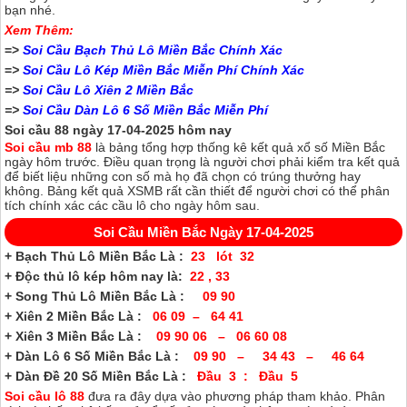
bạn nhé.
Xem Thêm:
=>
Soi Cầu Bạch Thủ Lô Miền Bắc Chính Xác
=
>
Soi Cầu Lô Kép Miền Bắc Miễn Phí Chính Xác
=>
Soi Cầu Lô Xiên 2 Miền Bắc
=>
Soi Cầu Dàn Lô 6 Số Miền Bắc Miễn Phí
Soi cầu 88 ngày 17-04-2025 hôm nay
Soi cầu
m
b 88
là bảng tổng hợp thống kê kết quả xổ số Miền Bắc
ngày hôm trước. Điều quan trọng là người chơi phải kiểm tra kết quả
để biết liệu những con số mà họ đã chọn có trúng thưởng hay
không. Bảng kết quả XSMB rất cần thiết để người chơi có thể phân
tích chính xác các cầu lô cho ngày hôm sau.
Soi Cầu Miền Bắc Ngày 17-04-2025
+
Bạch Thủ Lô Miền Bắc Là :
23
lót 32
+ Độc thủ lô kép hôm nay là:
22 , 33
+
Song Thủ Lô Miền Bắc Là :
09 90
+
Xiên 2 Miền Bắc Là :
06 09 – 64 41
+
Xiên 3 Miền Bắc Là :
09 90 06
– 06 60 08
+
Dàn Lô 6 Số Miền Bắc Là :
09 90 – 34 43
– 46 64
+
Dàn Đề 20 Số Miền Bắc Là :
Đầu 3
: Đầu 5
Soi cầu lô 88
đưa ra đây dựa vào phương pháp tham khảo. Phân