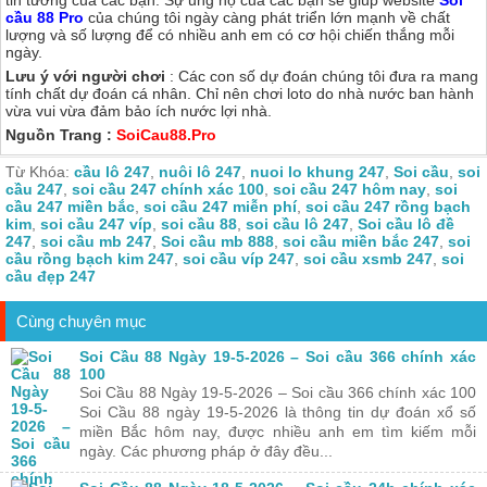
cầu 88 Pro
của chúng tôi ngày càng phát triển lớn mạnh về chất
lượng và số lượng để có nhiều anh em có cơ hội chiến thắng mỗi
ngày.
Lưu ý với người chơi
: Các con số dự đoán chúng tôi đưa ra mang
tính chất dự đoán cá nhân. Chỉ nên chơi loto do nhà nước ban hành
vừa vui vừa đảm bảo ích nước lợi nhà.
Nguồn Trang :
SoiCau88.Pro
Từ Khóa:
cầu lô 247
,
nuôi lô 247
,
nuoi lo khung 247
,
Soi cầu
,
soi
cầu 247
,
soi cầu 247 chính xác 100
,
soi cầu 247 hôm nay
,
soi
cầu 247 miền bắc
,
soi cầu 247 miễn phí
,
soi cầu 247 rồng bạch
kim
,
soi cầu 247 víp
,
soi cầu 88
,
soi cầu lô 247
,
Soi cầu lô đề
247
,
soi cầu mb 247
,
Soi cầu mb 888
,
soi cầu miền bắc 247
,
soi
cầu rồng bạch kim 247
,
soi cầu víp 247
,
soi cầu xsmb 247
,
soi
cầu đẹp 247
Cùng chuyên mục
Soi Cầu 88 Ngày 19-5-2026 – Soi cầu 366 chính xác
100
Soi Cầu 88 Ngày 19-5-2026 – Soi cầu 366 chính xác 100
Soi Cầu 88 ngày 19-5-2026 là thông tin dự đoán xổ số
miền Bắc hôm nay, được nhiều anh em tìm kiếm mỗi
ngày. Các phương pháp ở đây đều...