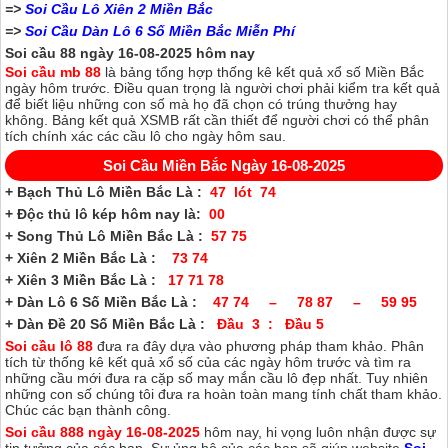
=>
Soi Cầu Lô Xiên 2 Miền Bắc
=>
Soi Cầu Dàn Lô 6 Số Miền Bắc Miễn Phí
Soi cầu 88 ngày 16-08-2025 hôm nay
Soi cầu
m
b
8
8
là bảng tổng hợp thống kê kết quả xổ số Miền Bắc
ngày hôm trước. Điều quan trọng là người chơi phải kiểm tra kết quả
để biết liệu những con số mà họ đã chọn có trúng thưởng hay
không. Bảng kết quả XSMB rất cần thiết để người chơi có thể phân
tích chính xác các cầu lô cho ngày hôm sau.
Soi Cầu Miền Bắc Ngày 16-08-2025
+
Bạch Thủ Lô Miền Bắc Là :
47
lót 74
+ Độc thủ lô kép hôm nay là:
00
+
Song Thủ Lô Miền Bắc Là :
57 75
+
Xiên 2 Miền Bắc Là :
73 74
+
Xiên 3 Miền Bắc Là :
17 71 78
+
Dàn Lô 6 Số Miền Bắc Là :
47 74 – 78 87
– 59 95
+
Dàn Đề 20 Số Miền Bắc Là :
Đầu 3
: Đầu 5
Soi cầu lô 88
đưa ra đây dựa vào phương pháp tham khảo. Phân
tích từ thống kê kết quả xổ số của các ngày hôm trước và tìm ra
những cầu mới đưa ra cặp số may mắn cầu lô đẹp nhất. Tuy nhiên
những con số chúng tôi đưa ra hoàn toàn mang tính chất tham khảo.
Chúc các bạn thành công.
Soi cầu 888
ngày 16-08-2025
hôm nay, hi vọng luôn nhận được sự
tin tưởng của các bạn. Sự ủng hộ của các bạn sẽ giúp website
Soi