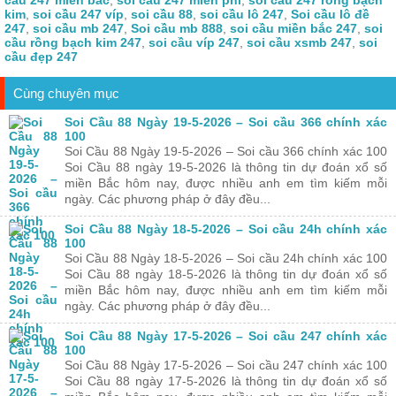
kim
,
soi cầu 247 víp
,
soi cầu 88
,
soi cầu lô 247
,
Soi cầu lô đề
247
,
soi cầu mb 247
,
Soi cầu mb 888
,
soi cầu miền bắc 247
,
soi
cầu rồng bạch kim 247
,
soi cầu víp 247
,
soi cầu xsmb 247
,
soi
cầu đẹp 247
Cùng chuyên mục
Soi Cầu 88 Ngày 19-5-2026 – Soi cầu 366 chính xác
100
Soi Cầu 88 Ngày 19-5-2026 – Soi cầu 366 chính xác 100
Soi Cầu 88 ngày 19-5-2026 là thông tin dự đoán xổ số
miền Bắc hôm nay, được nhiều anh em tìm kiếm mỗi
ngày. Các phương pháp ở đây đều...
Soi Cầu 88 Ngày 18-5-2026 – Soi cầu 24h chính xác
100
Soi Cầu 88 Ngày 18-5-2026 – Soi cầu 24h chính xác 100
Soi Cầu 88 ngày 18-5-2026 là thông tin dự đoán xổ số
miền Bắc hôm nay, được nhiều anh em tìm kiếm mỗi
ngày. Các phương pháp ở đây đều...
Soi Cầu 88 Ngày 17-5-2026 – Soi cầu 247 chính xác
100
Soi Cầu 88 Ngày 17-5-2026 – Soi cầu 247 chính xác 100
Soi Cầu 88 ngày 17-5-2026 là thông tin dự đoán xổ số