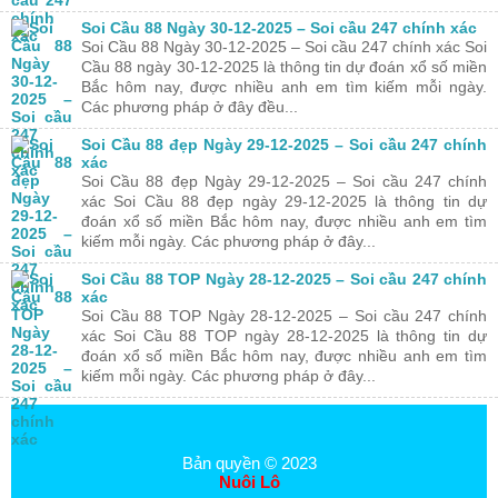
Soi Cầu 88 Ngày 30-12-2025 – Soi cầu 247 chính xác
Soi Cầu 88 Ngày 30-12-2025 – Soi cầu 247 chính xác Soi
Cầu 88 ngày 30-12-2025 là thông tin dự đoán xổ số miền
Bắc hôm nay, được nhiều anh em tìm kiếm mỗi ngày.
Các phương pháp ở đây đều...
Soi Cầu 88 đẹp Ngày 29-12-2025 – Soi cầu 247 chính
xác
Soi Cầu 88 đẹp Ngày 29-12-2025 – Soi cầu 247 chính
xác Soi Cầu 88 đẹp ngày 29-12-2025 là thông tin dự
đoán xổ số miền Bắc hôm nay, được nhiều anh em tìm
kiếm mỗi ngày. Các phương pháp ở đây...
Soi Cầu 88 TOP Ngày 28-12-2025 – Soi cầu 247 chính
xác
Soi Cầu 88 TOP Ngày 28-12-2025 – Soi cầu 247 chính
xác Soi Cầu 88 TOP ngày 28-12-2025 là thông tin dự
đoán xổ số miền Bắc hôm nay, được nhiều anh em tìm
kiếm mỗi ngày. Các phương pháp ở đây...
Bản quyền © 2023
Nuôi Lô