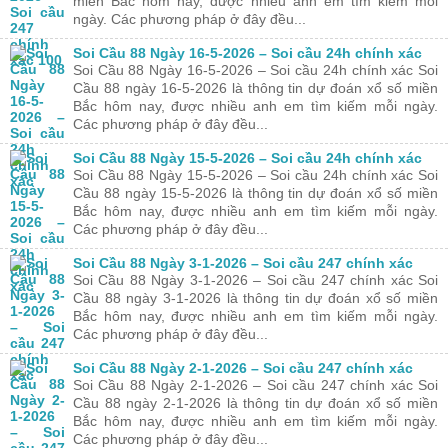
miền Bắc hôm nay, được nhiều anh em tìm kiếm mỗi
ngày. Các phương pháp ở đây đều...
Soi Cầu 88 Ngày 16-5-2026 – Soi cầu 24h chính xác
Soi Cầu 88 Ngày 16-5-2026 – Soi cầu 24h chính xác Soi
Cầu 88 ngày 16-5-2026 là thông tin dự đoán xổ số miền
Bắc hôm nay, được nhiều anh em tìm kiếm mỗi ngày.
Các phương pháp ở đây đều...
Soi Cầu 88 Ngày 15-5-2026 – Soi cầu 24h chính xác
Soi Cầu 88 Ngày 15-5-2026 – Soi cầu 24h chính xác Soi
Cầu 88 ngày 15-5-2026 là thông tin dự đoán xổ số miền
Bắc hôm nay, được nhiều anh em tìm kiếm mỗi ngày.
Các phương pháp ở đây đều...
Soi Cầu 88 Ngày 3-1-2026 – Soi cầu 247 chính xác
Soi Cầu 88 Ngày 3-1-2026 – Soi cầu 247 chính xác Soi
Cầu 88 ngày 3-1-2026 là thông tin dự đoán xổ số miền
Bắc hôm nay, được nhiều anh em tìm kiếm mỗi ngày.
Các phương pháp ở đây đều...
Soi Cầu 88 Ngày 2-1-2026 – Soi cầu 247 chính xác
Soi Cầu 88 Ngày 2-1-2026 – Soi cầu 247 chính xác Soi
Cầu 88 ngày 2-1-2026 là thông tin dự đoán xổ số miền
Bắc hôm nay, được nhiều anh em tìm kiếm mỗi ngày.
Các phương pháp ở đây đều...