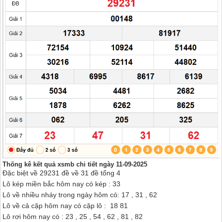
Thống kê kết quả xsmb chi tiết ngày 11-09-2025
Đặc biệt về 29231 đề về 31 đề tổng 4
Lô kép miền bắc hôm nay có kép : 33
Lô về nhiều nháy trong ngày hôm có: 17 , 31 , 62
Lô về cả cặp hôm nay có cặp lô : 18 81
Lô rơi hôm nay có : 23 , 25 , 54 , 62 , 81 , 82