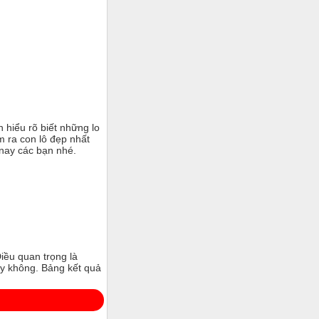
 hiểu rõ biết những lo
m ra con lô đẹp nhất
nay các bạn nhé.
iều quan trọng là
ay không. Bảng kết quả