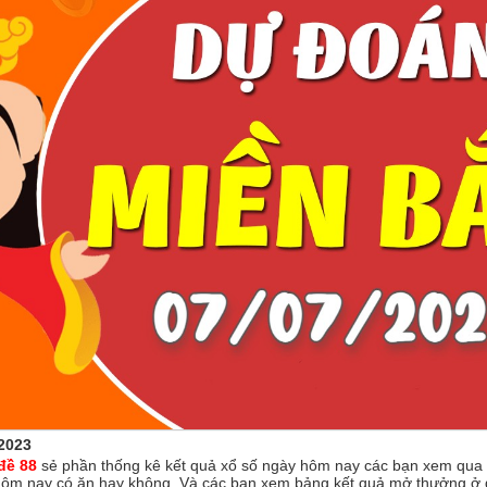
2023
đề 88
sẻ phần thống kê kết quả xổ số ngày hôm nay các bạn xem qua 
hôm nay có ăn hay không, Và các bạn xem bảng kết quả mở thưởng ở 