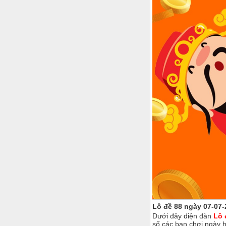
Lô đề 88 ngày 07-07-
Dưới đây diện đàn
Lô 
số các bạn chơi ngày 