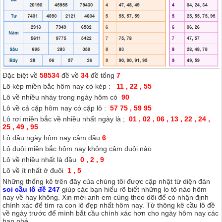
Đặc biệt về
58534
đề về
34
đề tổng
7
Lô kép miền bắc hôm nay có kép :
11 , 22 , 55
Lô về nhiều nháy trong ngày hôm có
90
Lô về cả cặp hôm nay có cặp lô :
57 75 , 59 95
Lô rơi miền bắc về nhiều nhất ngày là ;
01 , 02 , 06 , 13 , 22 , 24 ,
25 , 49 , 95
Lô đầu ngày hôm nay câm đầu
6
Lô đuôi miền bắc hôm nay không câm đuôi nào
Lô về nhiều nhất là đầu
0 , 2 , 9
Lô về ít nhất ở đuôi
1 , 5
Những thống kê trên đây của chúng tôi được cập nhật từ diện đàn
soi cầu lô đề 247
giúp các bạn hiểu rõ biết những lo tô nào hôm
nay về hay không. Xin mời anh em cùng theo dõi để có nhận định
chính xác để tìm ra con lô đẹp nhất hôm nay. Từ thông kê cầu lô đề
về ngày trước để mình bắt cầu chính xác hơn cho ngày hôm nay các
bạn nhé.