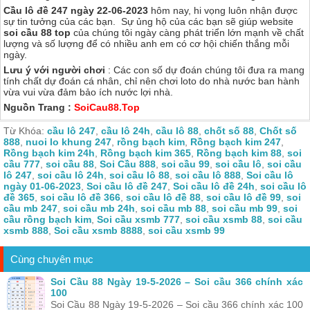
Cầu lô đề 247 ngày 22-06-2023
hôm nay, hi vọng luôn nhận được
sự tin tưởng của các bạn. Sự ủng hộ của các bạn sẽ giúp website
soi cầu 88 top
của chúng tôi ngày càng phát triển lớn mạnh về chất
lượng và số lượng để có nhiều anh em có cơ hội chiến thắng mỗi
ngày.
Lưu ý với người chơi
: Các con số dự đoán chúng tôi đưa ra mang
tính chất dự đoán cá nhân, chỉ nên chơi loto do nhà nước ban hành
vừa vui vừa đảm bảo ích nước lợi nhà.
Nguồn Trang :
SoiCau88.Top
Từ Khóa:
cầu lô 247
,
cầu lô 24h
,
cầu lô 88
,
chốt số 88
,
Chốt số
888
,
nuoi lo khung 247
,
rồng bạch kim
,
Rồng bạch kim 247
,
Rồng bạch kim 24h
,
Rồng bạch kim 365
,
Rồng bạch kim 88
,
soi
cầu 777
,
soi cầu 88
,
Soi Cầu 888
,
soi cầu 99
,
soi cầu lô
,
soi cầu
lô 247
,
soi cầu lô 24h
,
soi cầu lô 88
,
soi cầu lô 888
,
Soi cầu lô
ngày 01-06-2023
,
Soi cầu lô đề 247
,
Soi cầu lô đề 24h
,
soi cầu lô
đề 365
,
soi cầu lô đề 366
,
soi cầu lô đề 88
,
soi cầu lô đề 99
,
soi
cầu mb 247
,
soi cầu mb 24h
,
soi cầu mb 88
,
soi cầu mb 99
,
soi
cầu rồng bạch kim
,
Soi cầu xsmb 777
,
soi cầu xsmb 88
,
soi cầu
xsmb 888
,
Soi cầu xsmb 8888
,
soi cầu xsmb 99
Cùng chuyên mục
Soi Cầu 88 Ngày 19-5-2026 – Soi cầu 366 chính xác
100
Soi Cầu 88 Ngày 19-5-2026 – Soi cầu 366 chính xác 100