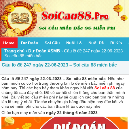
Home
Dự Đoán
Soi Cầu
Nuôi Lô
Nuôi Đề
Bí Kíp
Trang chủ
›
Dự Đoán XSMB
›
Cầu lô đề 247 ngày 22-06-2023 –
Soi cầu 88 miền bắc
Cầu lô đề 247 ngày 22-06-2023 – Soi cầu 88 miền bắc
Cầu lô đề 247 ngày 22-06-2023 – Soi cầu 88 miền bắc
. Nếu như
bạn muốn có cơ hội trúng thưởng lớn lô đề miền bắc miễn phí ngày
hôm nay. Thì các bạn hãy tham khảo ngay bài viết
Soi cầu 88
của
chúng tôi sau đây nhé. Để có cơ hội chiến thắng cho bạn thân mình
nhé. Bài viết soi cầu miễn phí này sẽ giúp ích các bạn tìm ra những
làn lô ưng ý nhất. Từ các chuyên gia hàng đầu hiện nay đúc kết và
chia sẻ miễn phí cho các bạn tham khảo dưới này nhé.
Chúc bạn may mắn vào
ngày 22 tháng 6 năm 2023